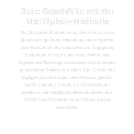
Gute Geschäfte mit der
Marktplatz-Methode
Die Marktplatz-Methode bringt Unternehmen und
gemeinnützige Organisationen aus einer Stadt für
zwei Stunden für eine ungewöhnliche Begegnung
zusammen. Wie auf einem Markt treffen hier
Angebot und Nachfrage aufeinander und es werden
gemeinsame Projekte vereinbart. Den Formen des
Engagements sind dabei keine Grenzen gesetzt,
nur Geld ist tabu. In mehr als 100 Kommunen
wurden mit der Marktplatz-Methode bereits über
25.000 Gute Geschäfte für das Gemeinwesen
verwirklicht.